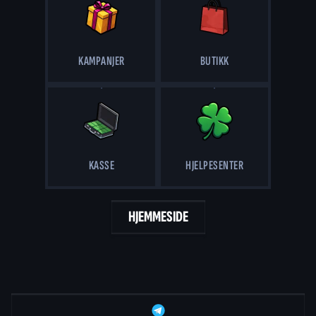
KAMPANJER
BUTIKK
KASSE
HJELPESENTER
HJEMMESIDE